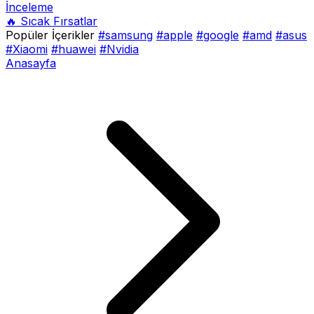
İnceleme
🔥 Sıcak Fırsatlar
Popüler İçerikler
#samsung
#apple
#google
#amd
#asus
#Xiaomi
#huawei
#Nvidia
Anasayfa