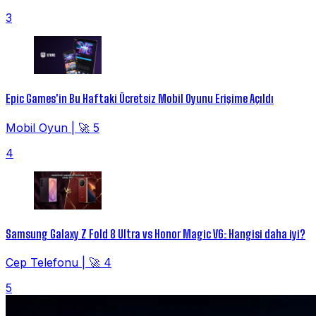
3
Epic Games'in Bu Haftaki Ücretsiz Mobil Oyunu Erişime Açıldı
Mobil Oyun
|
🚀 5
4
Samsung Galaxy Z Fold 8 Ultra vs Honor Magic V6: Hangisi daha iyi?
Cep Telefonu
|
🚀 4
5