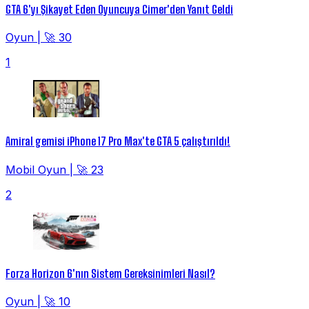
GTA 6'yı Şikayet Eden Oyuncuya Cimer'den Yanıt Geldi
Oyun
|
🚀 30
1
Amiral gemisi iPhone 17 Pro Max'te GTA 5 çalıştırıldı!
Mobil Oyun
|
🚀 23
2
Forza Horizon 6'nın Sistem Gereksinimleri Nasıl?
Oyun
|
🚀 10