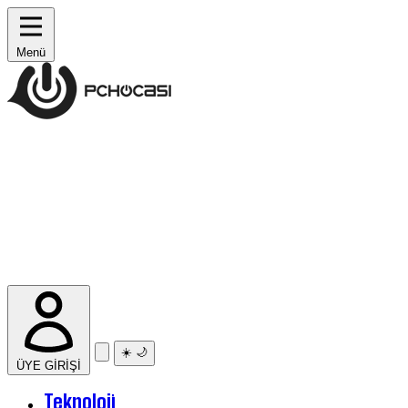
Menü
☀️
🌙
ÜYE GİRİŞİ
Teknoloji