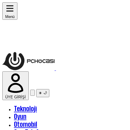
Menü
☀️
🌙
ÜYE GİRİŞİ
Teknoloji
Oyun
Otomobil