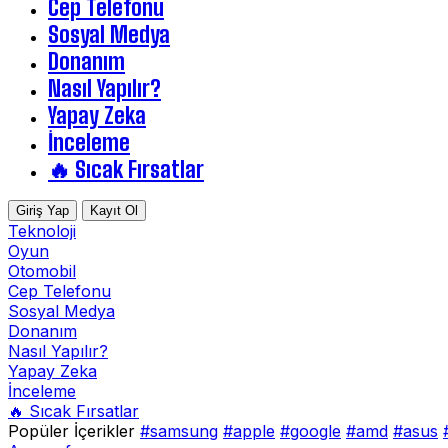
Cep Telefonu
Sosyal Medya
Donanım
Nasıl Yapılır?
Yapay Zeka
İnceleme
🔥 Sıcak Fırsatlar
Giriş Yap
Kayıt Ol
Teknoloji
Oyun
Otomobil
Cep Telefonu
Sosyal Medya
Donanım
Nasıl Yapılır?
Yapay Zeka
İnceleme
🔥 Sıcak Fırsatlar
Popüler İçerikler
#samsung
#apple
#google
#amd
#asus