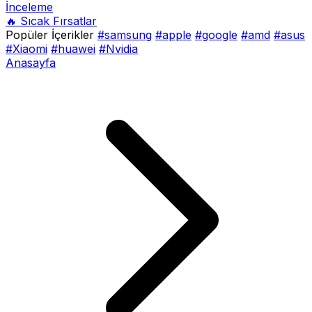
İnceleme
🔥 Sıcak Fırsatlar
Popüler İçerikler
#samsung
#apple
#google
#amd
#asus
#Xiaomi
#huawei
#Nvidia
Anasayfa