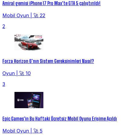
Amiral gemisi iPhone 17 Pro Max'te GTA 5 çalıştırıldı!
Mobil Oyun
|
🚀 22
2
Forza Horizon 6'nın Sistem Gereksinimleri Nasıl?
Oyun
|
🚀 10
3
Epic Games'in Bu Haftaki Ücretsiz Mobil Oyunu Erişime Açıldı
Mobil Oyun
|
🚀 5