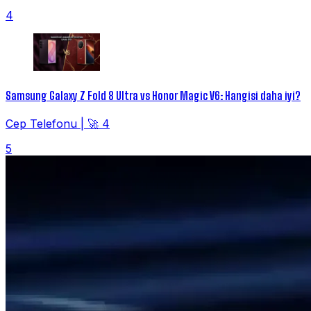
4
Samsung Galaxy Z Fold 8 Ultra vs Honor Magic V6: Hangisi daha iyi?
Cep Telefonu
|
🚀 4
5