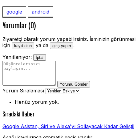
google
android
Yorumlar (0)
Ziyaretçi olarak yorum yapabilirsiniz. İsminizin görünmesi
için
ya da
.
kayıt olun
giriş yapın
Yanıtlanıyor:
İptal
Yorumu Gönder
Yorum Sıralaması
Henüz yorum yok.
Sıradaki Haber
Google Asistan, Siri ve Alexa'yı Sollayacak Kadar Gelişti!
Aşağı kaydırınca otomatik geçiş yapılır.