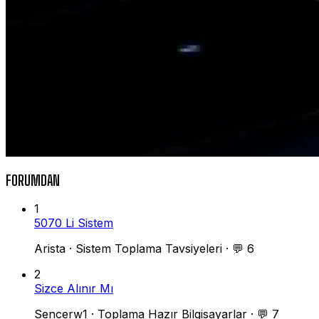
FORUMDAN
1
5070 Li Sistem
Arista
·
Sistem Toplama Tavsiyeleri
·
💬 6
2
Sizce Alınır Mı
Sencerw1
·
Toplama Hazır Bilgisayarlar
·
💬 7