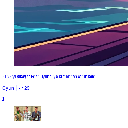
GTA 6'yı Şikayet Eden Oyuncuya Cimer'den Yanıt Geldi
Oyun
|
🚀 29
1