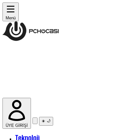
Menü
☀️
🌙
ÜYE GİRİŞİ
Teknoloji