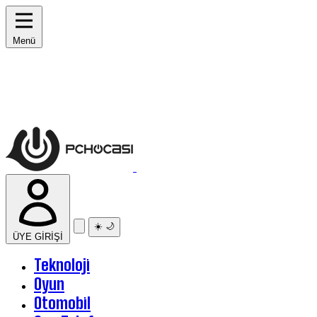
Menü
☀️
🌙
ÜYE GİRİŞİ
Teknoloji
Oyun
Otomobil