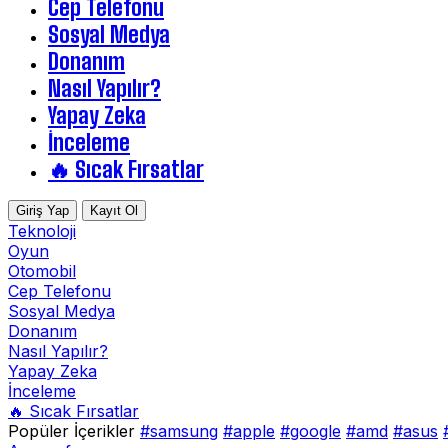
Cep Telefonu
Sosyal Medya
Donanım
Nasıl Yapılır?
Yapay Zeka
İnceleme
🔥 Sıcak Fırsatlar
Giriş Yap
Kayıt Ol
Teknoloji
Oyun
Otomobil
Cep Telefonu
Sosyal Medya
Donanım
Nasıl Yapılır?
Yapay Zeka
İnceleme
🔥 Sıcak Fırsatlar
Popüler İçerikler
#samsung
#apple
#google
#amd
#asus