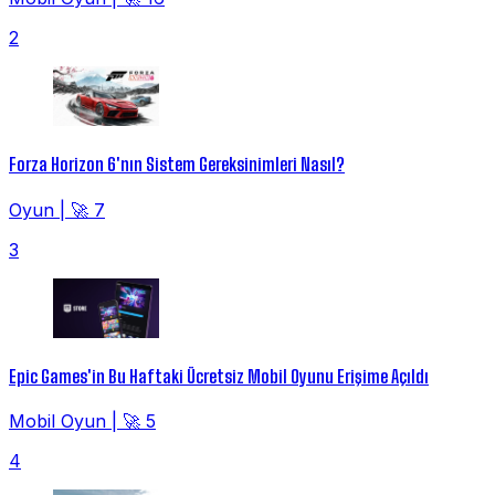
2
Forza Horizon 6'nın Sistem Gereksinimleri Nasıl?
Oyun
|
🚀 7
3
Epic Games'in Bu Haftaki Ücretsiz Mobil Oyunu Erişime Açıldı
Mobil Oyun
|
🚀 5
4