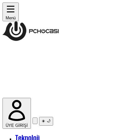
Menü
☀️
🌙
ÜYE GİRİŞİ
Teknoloji