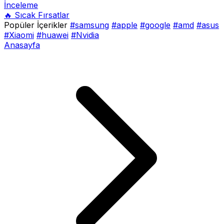
İnceleme
🔥 Sıcak Fırsatlar
Popüler İçerikler
#samsung
#apple
#google
#amd
#asus
#Xiaomi
#huawei
#Nvidia
Anasayfa