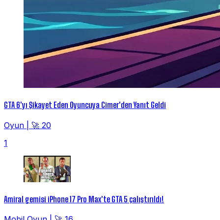
GTA 6'yı Şikayet Eden Oyuncuya Cimer'den Yanıt Geldi
Oyun
|
🚀 20
1
Amiral gemisi iPhone 17 Pro Max'te GTA 5 çalıştırıldı!
Mobil Oyun
|
🚀 16