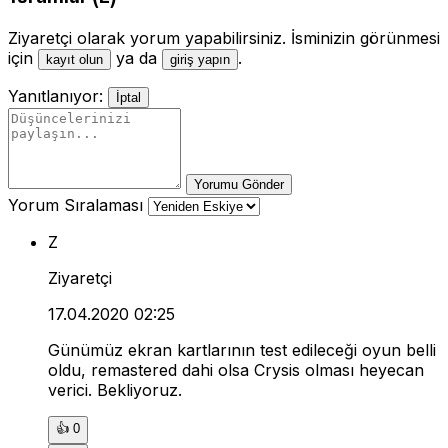
Ziyaretçi olarak yorum yapabilirsiniz. İsminizin görünmesi
için
ya da
.
kayıt olun
giriş yapın
Yanıtlanıyor:
İptal
Yorumu Gönder
Yorum Sıralaması
Z
Ziyaretçi
17.04.2020 02:25
Günümüz ekran kartlarının test edileceği oyun belli
oldu, remastered dahi olsa Crysis olması heyecan
verici. Bekliyoruz.
👍
0