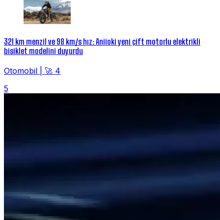
321 km menzil ve 98 km/s hız: Aniioki yeni çift motorlu elektrikli
bisiklet modelini duyurdu
Otomobil
|
🚀 4
5