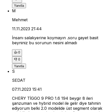
Yanıtla
M
Mehmet
11.11.2023 21:44
İnsanı salakyerine koymayın .soru gayet basit
beyniniz bu sorunun nesini almadı
👍
0
👎
0
Yanıtla
S
SEDAT
07.11.2023 15:41
CHERY TİGGO 9 PRO 1.6 194 beygir 8 ileri
şanzuman ve hybrid model ile gelir diye tahmin
ediyorum belki 2.0 modelide üst segment olarak