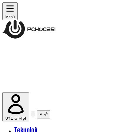
Menü
☀️
🌙
ÜYE GİRİŞİ
Teknoloji