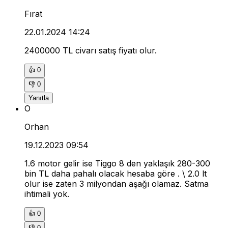
Fırat
22.01.2024 14:24
2400000 TL civarı satış fiyatı olur.
👍
0
👎
0
Yanıtla
O
Orhan
19.12.2023 09:54
1.6 motor gelir ise Tiggo 8 den yaklaşık 280-300
bin TL daha pahalı olacak hesaba göre . \ 2.0 lt
olur ise zaten 3 milyondan aşağı olamaz. Satma
ihtimali yok.
👍
0
👎
0