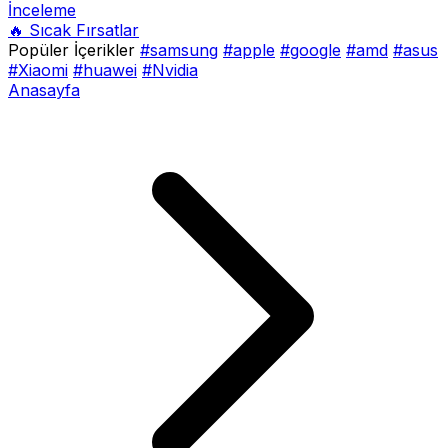
İnceleme
🔥 Sıcak Fırsatlar
Popüler İçerikler
#samsung
#apple
#google
#amd
#asus
#Xiaomi
#huawei
#Nvidia
Anasayfa