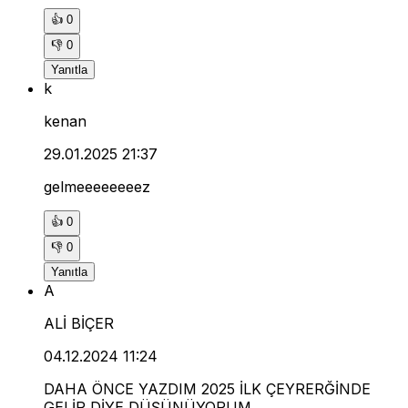
👍
0
👎
0
Yanıtla
k
kenan
29.01.2025 21:37
gelmeeeeeeeez
👍
0
👎
0
Yanıtla
A
ALİ BİÇER
04.12.2024 11:24
DAHA ÖNCE YAZDIM 2025 İLK ÇEYRERĞİNDE
GELİR DİYE DÜŞÜNÜYORUM