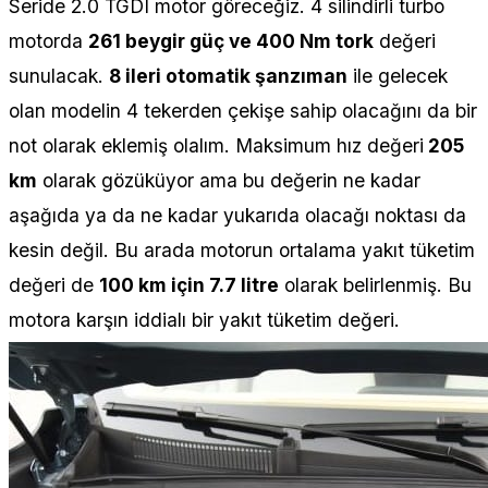
Seride 2.0 TGDI motor göreceğiz. 4 silindirli turbo
motorda
261 beygir güç ve 400 Nm tork
değeri
sunulacak.
8 ileri otomatik şanzıman
ile gelecek
olan modelin 4 tekerden çekişe sahip olacağını da bir
not olarak eklemiş olalım. Maksimum hız değeri
205
km
olarak gözüküyor ama bu değerin ne kadar
aşağıda ya da ne kadar yukarıda olacağı noktası da
kesin değil. Bu arada motorun ortalama yakıt tüketim
değeri de
100 km için 7.7 litre
olarak belirlenmiş. Bu
motora karşın iddialı bir yakıt tüketim değeri.