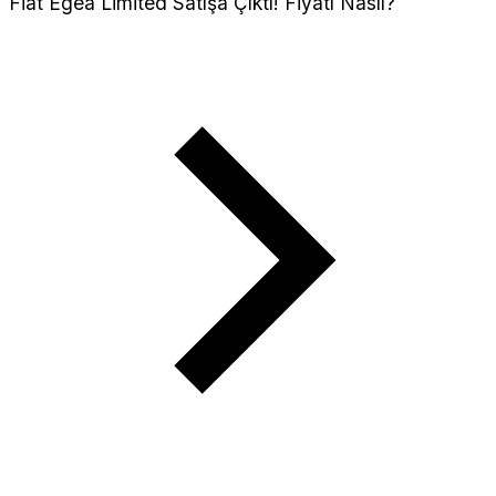
Fiat Egea Limited Satışa Çıktı! Fiyatı Nasıl?