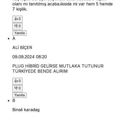
olanı mı tanıtılmış acaba.ikiside mi var hem 5 hemde
7 kişilik.
👍
0
👎
0
Yanıtla
A
ALİ BİÇER
09.09.2024 08:20
PLUG HİBRİD GELİRSE MUTLAKA TUTUNUR
TÜRKİYEDE BENDE ALIRIM
👍
0
👎
0
Yanıtla
B
Binali karadag